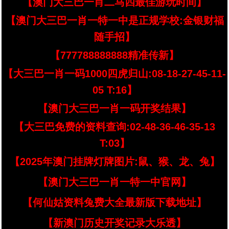
【澳门大三巴一肖二马四最佳游玩时间】
【澳门大三巴一肖一特一中是正规学校:金银财福
随手招】
【777788888888精准传新】
【大三巴一肖一码1000四虎归山:08-18-27-45-11-
05 T:16】
【澳门大三巴一肖一码开奖结果】
【大三巴免费的资料查询:02-48-36-46-35-13
T:03】
【2025年澳门挂牌灯牌图片:鼠、猴、龙、兔】
【澳门大三巴一肖一特一中官网】
【何仙姑资料兔费大全最新版下载地址】
【新澳门历史开奖记录大乐透】