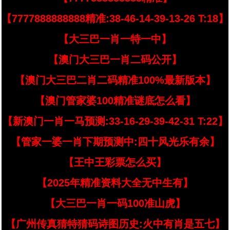
【7777888888888精准:38-46-14-39-13-26 T:18】
【大三巴一肖一特一中】
【澳门大三巴一肖二码公开】
【澳门大三巴二肖二码精准100%最新版本】
【澳门管家婆100精准谜底怎么看】
【新澳门一肖一马预测:33-16-29-39-42-31 T:22】
【管家一婆一肖下期预测中:四十风光乐有余】
【王中王彩票怎么买】
【2025年精准资料大全无中生有】
【大三巴一肖一码100准山虎】
【广州传真猜特猜码诗图历史:火中有肖是五七】