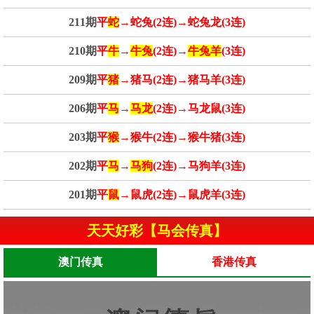
211期
平
蛇
→蛇兔(2连)→蛇兔龙(3连)
210期
平
牛
→
牛兔
(2连)→
牛兔羊
(3连)
209期
平
猪
→猪马(2连)→猪马羊(3连)
206期
平
马
→
马龙
(2连)→马龙鼠(3连)
203期
平
猴
→猴牛(2连)→猴牛猪(3连)
202期
平
马
→
马狗
(2连)→马狗羊(3连)
201期
平
鼠
→鼠虎(2连)→鼠虎羊(3连)
天天好彩【马会传真】
澳门传真
香港传真