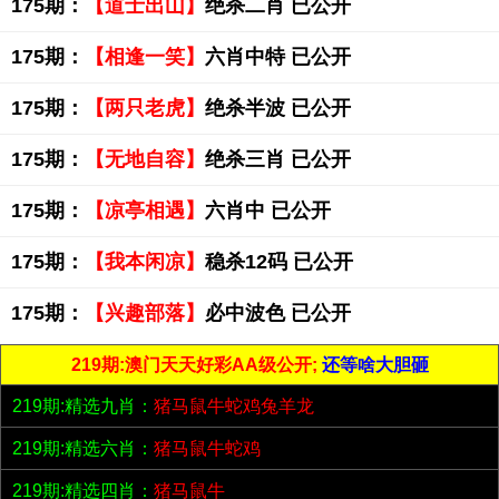
175期：
【道士出山】
绝杀二肖 已公开
175期：
【相逢一笑】
六肖中特 已公开
175期：
【两只老虎】
绝杀半波 已公开
175期：
【无地自容】
绝杀三肖 已公开
175期：
【凉亭相遇】
六肖中 已公开
175期：
【我本闲凉】
稳杀12码 已公开
175期：
【兴趣部落】
必中波色 已公开
219期:澳门天天好彩AA级公开;
还等啥大胆砸
219期:精选九肖：
猪马鼠牛蛇鸡兔羊龙
219期:精选六肖：
猪马鼠牛蛇鸡
219期:精选四肖：
猪马鼠牛