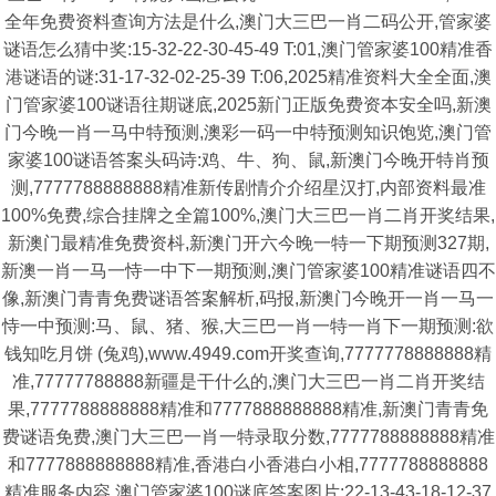
全年免费资料查询方法是什么,澳门大三巴一肖二码公开,管家婆
谜语怎么猜中奖:15-32-22-30-45-49 T:01,澳门管家婆100精准香
港谜语的谜:31-17-32-02-25-39 T:06,2025精准资料大全全面,澳
门管家婆100谜语往期谜底,2025新门正版免费资本安全吗,新澳
门今晚一肖一马中特预测,澳彩一码一中特预测知识饱览,澳门管
家婆100谜语答案头码诗:鸡、牛、狗、鼠,新澳门今晚开特肖预
测,7777788888888精准新传剧情介介绍星汉打,内部资料最准
100%免费,综合挂牌之全篇100%,澳门大三巴一肖二肖开奖结果,
新澳门最精准免费资枓,新澳门开六今晚一特一下期预测327期,
新澳一肖一马一恃一中下一期预测,澳门管家婆100精准谜语四不
像,新澳门青青免费谜语答案解析,码报,新澳门今晚开一肖一马一
恃一中预测:马、鼠、猪、猴,大三巴一肖一特一肖下一期预测:欲
钱知吃月饼 (兔鸡),www.4949.com开奖查询,7777778888888精
准,77777788888新疆是干什么的,澳门大三巴一肖二肖开奖结
果,7777788888888精准和7777888888888精准,新澳门青青免
费谜语免费,澳门大三巴一肖一特录取分数,7777788888888精准
和7777888888888精准,香港白小香港白小相,7777788888888
精准服务内容,澳门管家婆100谜底答案图片:22-13-43-18-12-37