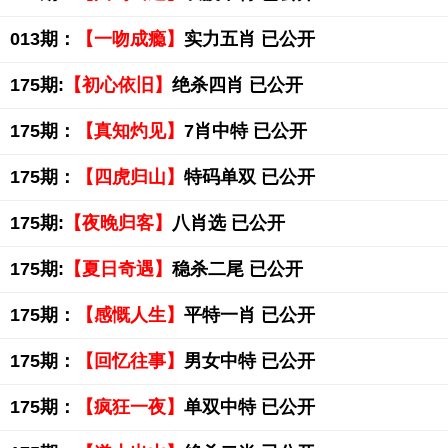
013期：
【一吻成瘾】
实力五肖 已公开
175期:
【初心依旧】
绝杀四肖 已公开
175期：
【真知灼见】
7肖中特 已公开
175期：
【四虎归山】
特码单双 已公开
175期:
【夜晚归客】
八肖选 已公开
175期:
【夏日奇遇】
稳杀二尾 已公开
175期：
【感慨人生】
平特一肖 已公开
175期：
【回忆往事】
男女中特 已公开
175期：
【疯狂一夜】
单双中特 已公开