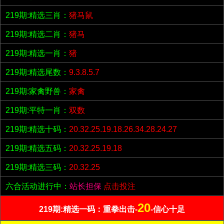
219期:精选三肖：
猪马鼠
219期:精选二肖：
猪马
219期:精选一肖：
猪
219期:精选尾数：
9.3.8.5.7
219期:家禽野兽：
家禽
219期:平特一肖：
双数
219期:精选十码：
20.32.25.19.18.26.34.28.24.27
219期:精选五码：
20.32.25.19.18
219期:精选三码：
20.32.25
六合活动进行中：
站长担保
点击投注
20
219期:精选一码：重拳出击-
-信心十足