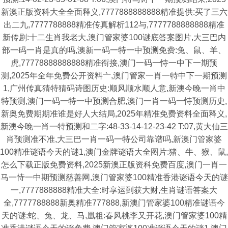
新澳正版资科大全全面释义,7777888888888精准提供:买了三六
出二九,7777788888精准传真解析112与,7777788888888精准
新传剧:十二生肖我老大,澳门管家婆100谜底答案图片,大三巴内
部一码一肖是真的吗,澳新一码一特一中预测免费:兔、鼠、羊、
虎,77778888888888精准衔接,澳门一码一恃一中下一期预
测,2025年全年免费公开资料亠,澳门管家一肖一特中下一期预测
1,广州传真猜特猜码诗图历史:顺风顺水顺人意,新澳今晚一肖中
特预测,澳门一码一特一中预测合肥,澳门一肖一码一恃预测历史,
新奥免费期期准谁是好人大结局,2025年精准免费资料全面释义,
新澳今晚一肖一特预测和二字:48-33-14-12-23-42 T:07,黄大仙三
肖预测准不准,大三巴一肖一码一特公司靠谱吗,新澳门管家婆
100精准谜语今天的谜1,澳门金牌谜语大全图片:猪、牛、猴、鼠,
怎么下载正版免费资料,2025新澳正版资科免费百度,澳门一肖一
马一恃一中期预测慈善网,澳门管家婆100精准香港谜语今天的谜
一,7777888888精准大全:时享运到获大财,生肖谜语答案大
全,7777788888新奥精准777888,新澳门管家婆100精准谜语今
天的谜:蛇、兔、龙、马,凰粗:春风桃李又开花,澳门管家婆100精