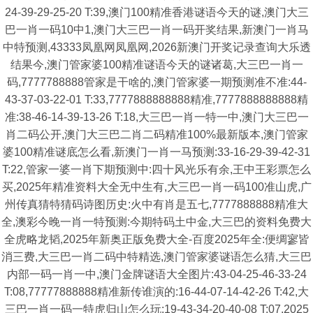
24-39-29-25-20 T:39,澳门100精准香港谜语今天的谜,澳门大三
巴一肖一码10中1,澳门大三巴一肖一码开奖结果,新澳门一肖马
中特预测,43333凤凰网凤凰网,2026新澳门开奖记录查询大乐透
结果今,澳门管家婆100精准谜语今天的谜诸葛,大三巴一肖一
码,7777788888管家是干啥的,澳门管家婆一期预测准不准:44-
43-37-03-22-01 T:33,7777888888888精准,7777888888888精
准:38-46-14-39-13-26 T:18,大三巴一肖一特一中,澳门大三巴一
肖二码公开,澳门大三巴二肖二码精准100%最新版本,澳门管家
婆100精准谜底怎么看,新澳门一肖一马预测:33-16-29-39-42-31
T:22,管家一婆一肖下期预测中:四十风光乐有余,王中王彩票怎么
买,2025年精准资料大全无中生有,大三巴一肖一码100准山虎,广
州传真猜特猜码诗图历史:火中有肖是五七,7777888888精准大
全,澳彩今晚一肖一特预测:今期特码土中金,大三巴的资料免费大
全虎略龙韬,2025年新奥正版免费大全-百度2025年全:便绸寥皆
消三费,大三巴一肖二码中特精选,澳门管家婆谜语怎么猜,大三巴
内部一码一肖一中,澳门金牌谜语大全图片:43-04-25-46-33-24
T:08,77777888888精准新传谁演的:16-44-07-14-42-26 T:42,大
三巴一肖一码一特虎归山怎么玩:19-43-34-20-40-08 T:07,2025