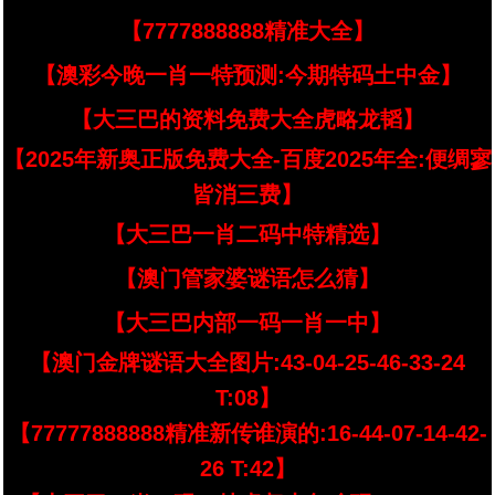
【7777888888精准大全】
【澳彩今晚一肖一特预测:今期特码土中金】
【大三巴的资料免费大全虎略龙韬】
【2025年新奥正版免费大全-百度2025年全:便绸寥
皆消三费】
【大三巴一肖二码中特精选】
【澳门管家婆谜语怎么猜】
【大三巴内部一码一肖一中】
【澳门金牌谜语大全图片:43-04-25-46-33-24
T:08】
【77777888888精准新传谁演的:16-44-07-14-42-
26 T:42】