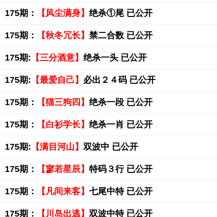
175期：
【风尘满身】
绝杀①尾 已公开
175期：
【秋冬冗长】
禁二合数 已公开
175期:
【三分酒意】
绝杀一头 已公开
175期:
【最爱自己】
必出２４码 已公开
175期：
【猫三狗四】
绝杀一段 已公开
175期：
【白衫学长】
绝杀一肖 已公开
175期:
【满目河山】
双波中 已公开
175期：
【寥若星辰】
特码３行 已公开
175期：
【凡间来客】
七尾中特 已公开
175期：
【川岛出逃】
双波中特 已公开