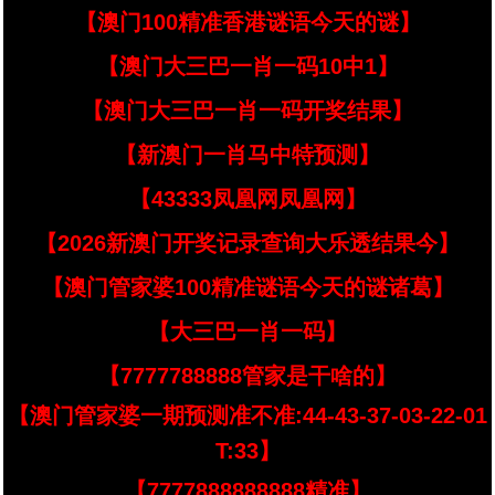
【澳门100精准香港谜语今天的谜】
【澳门大三巴一肖一码10中1】
【澳门大三巴一肖一码开奖结果】
【新澳门一肖马中特预测】
【43333凤凰网凤凰网】
【2026新澳门开奖记录查询大乐透结果今】
【澳门管家婆100精准谜语今天的谜诸葛】
【大三巴一肖一码】
【7777788888管家是干啥的】
【澳门管家婆一期预测准不准:44-43-37-03-22-01
T:33】
【7777888888888精准】