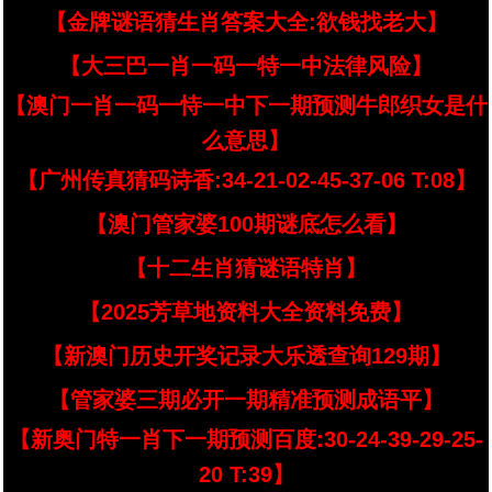
【金牌谜语猜生肖答案大全:欲钱找老大】
【大三巴一肖一码一特一中法律风险】
【澳门一肖一码一恃一中下一期预测牛郎织女是什
么意思】
【广州传真猜码诗香:34-21-02-45-37-06 T:08】
【澳门管家婆100期谜底怎么看】
【十二生肖猜谜语特肖】
【2025芳草地资料大全资料免费】
【新澳门历史开奖记录大乐透查询129期】
【管家婆三期必开一期精准预测成语平】
【新奥门特一肖下一期预测百度:30-24-39-29-25-
20 T:39】