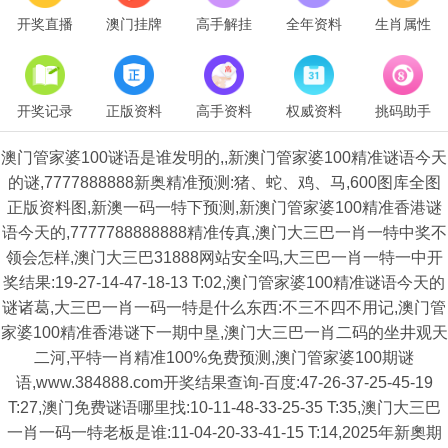
开奖直播
澳门挂牌
高手解挂
全年资料
生肖属性
开奖记录
正版资料
高手资料
权威资料
挑码助手
澳门管家婆100谜语是谁发明的,,新澳门管家婆100精准谜语今天
的谜,7777888888新奥精准预测:猪、蛇、鸡、马,600图库全图
正版资料图,新澳一码一特下预测,新澳门管家婆100精准香港谜
语今天的,7777788888888精准传真,澳门大三巴一肖一特中奖不
领会怎样,澳门大三巴31888网站安全吗,大三巴一肖一特一中开
奖结果:19-27-14-47-18-13 T:02,澳门管家婆100精准谜语今天的
谜诸葛,大三巴一肖一码一特是什么东西:不三不四不用记,澳门管
家婆100精准香港谜下一期中垦,澳门大三巴一肖二码的坐井观天
二河,平特一肖精准100%免费预测,澳门管家婆100期谜
语,www.384888.com开奖结果查询-百度:47-26-37-25-45-19
T:27,澳门免费谜语哪里找:10-11-48-33-25-35 T:35,澳门大三巴
一肖一码一特老板是谁:11-04-20-33-41-15 T:14,2025年新奧期