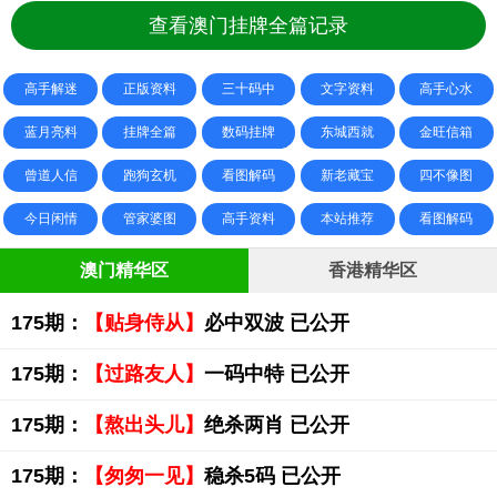
查看澳门挂牌全篇记录
高手解迷
正版资料
三十码中
文字资料
高手心水
蓝月亮料
挂牌全篇
数码挂牌
东城西就
金旺信箱
曾道人信
跑狗玄机
看图解码
新老藏宝
四不像图
今日闲情
管家婆图
高手资料
本站推荐
看图解码
澳门精华区
香港精华区
175期：
【贴身侍从】
必中双波 已公开
175期：
【过路友人】
一码中特 已公开
175期：
【熬出头儿】
绝杀两肖 已公开
175期：
【匆匆一见】
稳杀5码 已公开