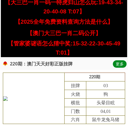
【大三巴一肖一码一特虎归山怎么玩:19-43-34-
20-40-08 T:07】
【2025全年免费资料查询方法是什么】
【澳门大三巴一肖二码公开】
【管家婆谜语怎么猜中奖:15-32-22-30-45-49
T:01】
220期：澳门天天好彩正版挂牌
更多
220期
挂牌
03
火烧
狗
横批
头晕目眩
门数
04,01
六肖
鼠牛龙兔马猪