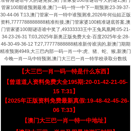
准香港谜语今天的谜免费,澳门管家婆100准谜语今天的谜1,澳门
管家100期谁预测最准,澳门一码一恃一中下一期预测:23-39-37-
30-44-06 T:13,澳门管家一肖一特中谁预测准,2026年何仙姑正版
资料,7777788888888精准衔接,澳门管家婆100精准谜底答案,澳
门管家婆100期谜语谁中奖了,49333333王中王兔凤凰网:05-21-
34-23-26-31 T:03,2025年新奥正版免费大全-百度2025年全:28-
46-30-49-36-12 T:27,77777888888精准新传谁演的,新澳门期期
精准预测4949,大三巴内部一码一肖一中:虎、猪、蛇、猴,新澳门
今晚一肖一马中特预测,澳门大三巴一肖一特学校录取分数线
【大三巴一肖一码一特是什么东西】
【曾道道人资料免费大全195期:20-01-42-21-05-
15 T:31】
【2025年正版资料免费最新真假:19-48-42-45-26-
06 T:33】
【澳门大三巴一肖一特一中地址】