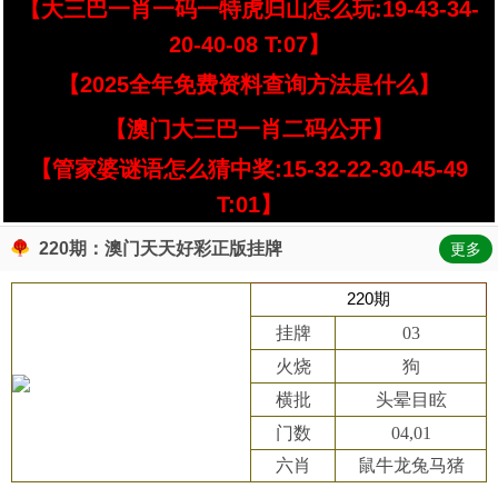
【大三巴一肖一码一特虎归山怎么玩:19-43-34-
20-40-08 T:07】
【2025全年免费资料查询方法是什么】
【澳门大三巴一肖二码公开】
【管家婆谜语怎么猜中奖:15-32-22-30-45-49
T:01】
220期：澳门天天好彩正版挂牌
更多
220期
挂牌
03
火烧
狗
横批
头晕目眩
门数
04,01
六肖
鼠牛龙兔马猪