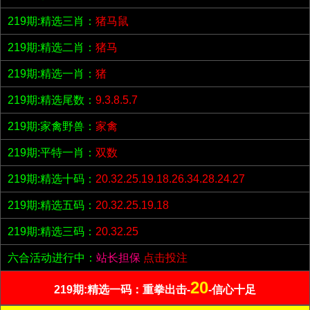
219期:精选三肖：
猪马鼠
219期:精选二肖：
猪马
219期:精选一肖：
猪
219期:精选尾数：
9.3.8.5.7
219期:家禽野兽：
家禽
219期:平特一肖：
双数
219期:精选十码：
20.32.25.19.18.26.34.28.24.27
219期:精选五码：
20.32.25.19.18
219期:精选三码：
20.32.25
六合活动进行中：
站长担保
点击投注
20
219期:精选一码：重拳出击-
-信心十足