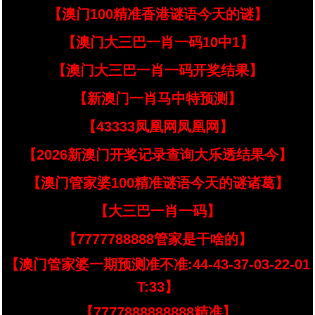
【澳门100精准香港谜语今天的谜】
【澳门大三巴一肖一码10中1】
【澳门大三巴一肖一码开奖结果】
【新澳门一肖马中特预测】
【43333凤凰网凤凰网】
【2026新澳门开奖记录查询大乐透结果今】
【澳门管家婆100精准谜语今天的谜诸葛】
【大三巴一肖一码】
【7777788888管家是干啥的】
【澳门管家婆一期预测准不准:44-43-37-03-22-01
T:33】
【7777888888888精准】