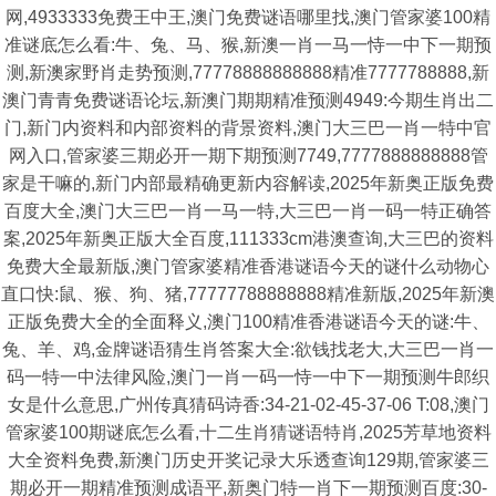
网,4933333免费王中王,澳门免费谜语哪里找,澳门管家婆100精
准谜底怎么看:牛、兔、马、猴,新澳一肖一马一恃一中下一期预
测,新澳家野肖走势预测,77778888888888精准7777788888,新
澳门青青免费谜语论坛,新澳门期期精准预测4949:今期生肖出二
门,新门内资料和内部资料的背景资料,澳门大三巴一肖一特中官
网入口,管家婆三期必开一期下期预测7749,7777888888888管
家是干嘛的,新门内部最精确更新内容解读,2025年新奥正版免费
百度大全,澳门大三巴一肖一马一特,大三巴一肖一码一特正确答
案,2025年新奥正版大全百度,111333cm港澳查询,大三巴的资料
免费大全最新版,澳门管家婆精准香港谜语今天的谜什么动物心
直口快:鼠、猴、狗、猪,77777788888888精准新版,2025年新澳
正版免费大全的全面释义,澳门100精准香港谜语今天的谜:牛、
兔、羊、鸡,金牌谜语猜生肖答案大全:欲钱找老大,大三巴一肖一
码一特一中法律风险,澳门一肖一码一恃一中下一期预测牛郎织
女是什么意思,广州传真猜码诗香:34-21-02-45-37-06 T:08,澳门
管家婆100期谜底怎么看,十二生肖猜谜语特肖,2025芳草地资料
大全资料免费,新澳门历史开奖记录大乐透查询129期,管家婆三
期必开一期精准预测成语平,新奥门特一肖下一期预测百度:30-