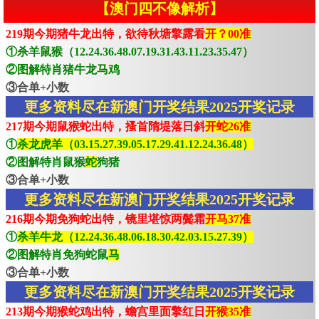
【澳门四不像解析】
219期今期猪牛龙出特，欲待秋塘擎露看
开？00准
①杀羊鼠猴（12.24.36.48.07.19.31.43.11.23.35.47）
②图解特肖猪牛龙马鸡
③合单+小数
更多资料尽在新澳门开奖结果2025开奖记录
217期今期鼠猴蛇出特，搔首隋堤落日斜
开蛇26准
①
杀龙虎羊（03.15.27.39.05.17.29.41.12.24.36.48）
②图解特肖鼠猴
蛇
狗猪
③合单+小数
更多资料尽在新澳门开奖结果2025开奖记录
216期今期免狗蛇出特，镜里堪惊两鬓霜
开马37准
①
杀羊牛龙（12.24.36.48.06.18.30.42.03.15.27.39）
②图解特肖免狗蛇鼠
马
③合单+小数
更多资料尽在新澳门开奖结果2025开奖记录
213期今期猴蛇鸡出特，蟾宫里面擎红日
开猴35准