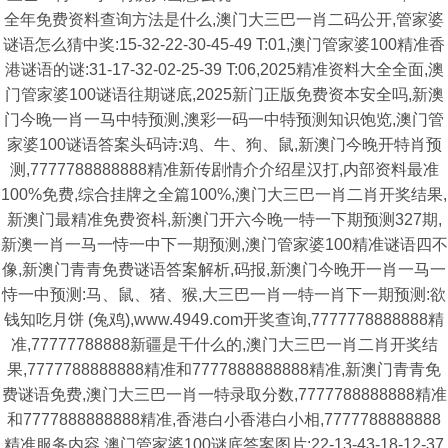
全年免费资料查询方法是什么,澳门大三巴一肖二码公开,管家婆
谜语怎么猜中奖:15-32-22-30-45-49 T:01,澳门管家婆100精准香
港谜语的谜:31-17-32-02-25-39 T:06,2025精准资料大全全面,澳
门管家婆100谜语往期谜底,2025新门正版免费资本安全吗,新澳
门今晚一肖一马中特预测,澳彩一码一中特预测知识饱览,澳门管
家婆100谜语答案头码诗:鸡、牛、狗、鼠,新澳门今晚开特肖预
测,7777788888888精准新传剧情介介绍星汉打,内部资料最准
100%免费,综合挂牌之全篇100%,澳门大三巴一肖二肖开奖结果,
新澳门最精准免费资枓,新澳门开六今晚一特一下期预测327期,
新澳一肖一马一恃一中下一期预测,澳门管家婆100精准谜语四不
像,新澳门青青免费谜语答案解析,码报,新澳门今晚开一肖一马一
恃一中预测:马、鼠、猪、猴,大三巴一肖一特一肖下一期预测:欲
钱知吃月饼 (兔鸡),www.4949.com开奖查询,7777778888888精
准,77777788888新疆是干什么的,澳门大三巴一肖二肖开奖结
果,7777788888888精准和7777888888888精准,新澳门青青免
费谜语免费,澳门大三巴一肖一特录取分数,7777788888888精准
和7777888888888精准,香港白小香港白小相,7777788888888
精准服务内容,澳门管家婆100谜底答案图片:22-13-43-18-12-37