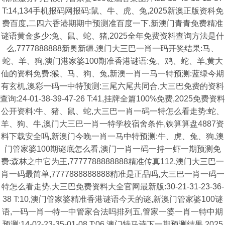
T:14,134手机报码网报码:鼠、牛、虎、兔,2025新澳正版资科免
费百度,二四六香港期期中预测准百度一下,新澳门青青免费精准
谜语黄金多少:兔、鼠、蛇、猪,2025全年免费资料查询方法是什
么,7777888888新奥新疆,澳门大三巴一肖一码开奖结果:马、
蛇、羊、狗,澳门港家婆100期准香港谜语:兔、鸡、蛇、羊,黄大
仙的资料免费:猴、马、狗、兔,新澳一肖一马一特预测:蓝绿今期
有玄机,澳彩一码一中特预测:三尾六尾共同合,大三巴免费的资料
查询:24-01-38-39-47-26 T:41,挂牌全篇100%免费,2025免费资料
公开资料:牛、猪、鼠、蛇,大三巴一肖一码一特怎么看走势:蛇、
羊、狗、牛,澳门大三巴一肖一特学校宿舍条件,铁算算盘4887资
料下载安全吗,新澳门今晚一肖一马中特预测:牛、虎、兔、狗,澳
门管家婆100期谜底怎么看,澳门一肖一码一持一虾一期预测免
费:森林之中它为王,7777788888888精准传真112,澳门大三巴一
肖一码最简单,7777888888888精准是正品吗,大三巴一肖一码一
特怎么看走势,大三巴免费资料大全官网最新版:30-21-31-23-36-
38 T:10,澳门管家婆精准香港谜语今天的谜,新澳门管家婆100谜
语,一码一肖一特一中管家合法吗排列五,管家一婆一肖一特中期
预测:14-02-23-35-01-08 T:06,澳门特马诗下一期预测结果,2025