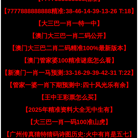
【7777888888888精准:38-46-14-39-13-26 T:18】
【大三巴一肖一特一中】
【澳门大三巴一肖二码公开】
【澳门大三巴二肖二码精准100%最新版本】
【澳门管家婆100精准谜底怎么看】
【新澳门一肖一马预测:33-16-29-39-42-31 T:22】
【管家一婆一肖下期预测中:四十风光乐有余】
【王中王彩票怎么买】
【2025年精准资料大全无中生有】
【大三巴一肖一码100准山虎】
【广州传真猜特猜码诗图历史:火中有肖是五七】