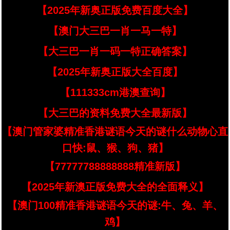
【2025年新奥正版免费百度大全】
【澳门大三巴一肖一马一特】
【大三巴一肖一码一特正确答案】
【2025年新奥正版大全百度】
【111333cm港澳查询】
【大三巴的资料免费大全最新版】
【澳门管家婆精准香港谜语今天的谜什么动物心直
口快:鼠、猴、狗、猪】
【77777788888888精准新版】
【2025年新澳正版免费大全的全面释义】
【澳门100精准香港谜语今天的谜:牛、兔、羊、
鸡】