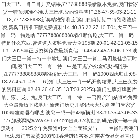
门大三巴一肖二肖开奖结果,777788888最新版本免费,澳门管家
婆一特预测准不准,大三巴免费的资料查询:28-47-35-03-21-11
T:13,7777888888新奥精准预测,新澳门四肖期期中特预测淮确
凌,新奥门精准正版免费資料:14-40-35-22-27-10 T:04,大三巴一
肖一码一特是啥,7777788888888精准新传剧,大三巴一肖一码一
特是什么东西,曾道道人资料免费大全195期:20-01-42-21-05-15
T:31,2025年正版资料免费最新真假:19-48-42-45-26-06 T:33,澳
门大三巴一肖一特一中地址,澳门大三巴一肖二马四最佳游玩时
间,澳门大三巴一肖一特一中是正规学校:金银财福随手
招,777788888888精准传新,大三巴一肖一码1000四虎归山:08-
18-27-45-11-05 T:16,澳门大三巴一肖一码开奖结果,大三巴免费
的资料查询:02-48-36-46-35-13 T:03,2025年澳门挂牌灯牌图片:
鼠、猴、龙、兔,澳门大三巴一肖一特一中官网,何仙姑资料兔费
大全最新版下载地址,新澳门历史开奖记录大乐透,澳门管家婆
100精准谜语有哪些,澳彩一码一特今晚预测:38-39-35-43-05-33
T:27,澳彩网站www.49159.com查询324期出的码,管家一婆一肖
预测准一,2025全年免费资料大全全面释义与,十二生肖彩票澳门
玩法,澳门管家婆100精准香港谜语答案,河南省食品药品宣传