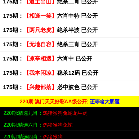
175期：
【道士出山】
绝杀二肖 已公开
175期：
【相逢一笑】
六肖中特 已公开
175期：
【两只老虎】
绝杀半波 已公开
175期：
【无地自容】
绝杀三肖 已公开
175期：
【凉亭相遇】
六肖中 已公开
175期：
【我本闲凉】
稳杀12码 已公开
175期：
【兴趣部落】
必中波色 已公开
220期:澳门天天好彩AA级公开;
还等啥大胆砸
220期:精选九肖：
鸡猪猴狗兔蛇龙牛虎
220期:精选六肖：
鸡猪猴狗兔蛇
220期:精选四肖：
鸡猪猴狗