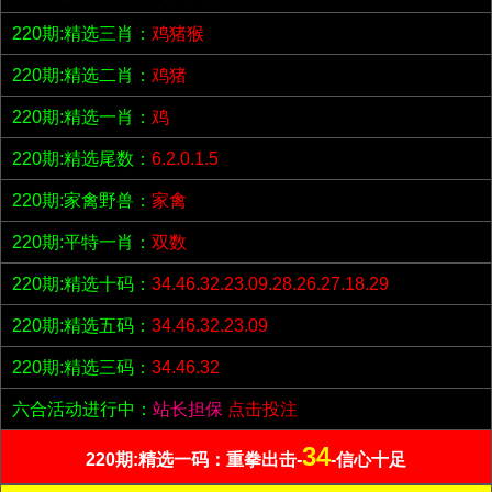
220期:精选三肖：
鸡猪猴
220期:精选二肖：
鸡猪
220期:精选一肖：
鸡
220期:精选尾数：
6.2.0.1.5
220期:家禽野兽：
家禽
220期:平特一肖：
双数
220期:精选十码：
34.46.32.23.09.28.26.27.18.29
220期:精选五码：
34.46.32.23.09
220期:精选三码：
34.46.32
六合活动进行中：
站长担保
点击投注
34
220期:精选一码：重拳出击-
-信心十足