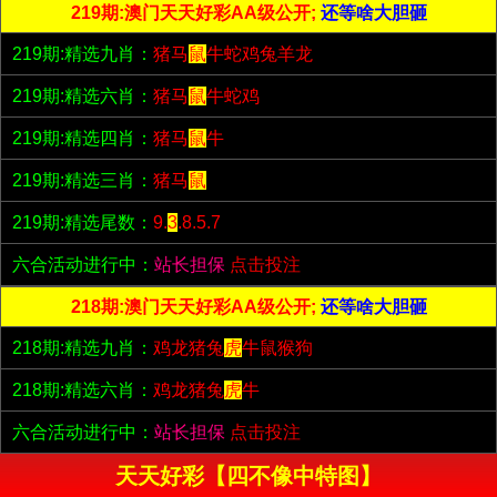
219期:澳门天天好彩AA级公开;
还等啥大胆砸
219期:精选九肖：
猪马
鼠
牛蛇鸡兔羊龙
219期:精选六肖：
猪马
鼠
牛蛇鸡
219期:精选四肖：
猪马
鼠
牛
219期:精选三肖：
猪马
鼠
219期:精选尾数：
9.
3
.8.5.7
六合活动进行中：
站长担保
点击投注
218期:澳门天天好彩AA级公开;
还等啥大胆砸
218期:精选九肖：
鸡龙猪兔
虎
牛鼠猴狗
218期:精选六肖：
鸡龙猪兔
虎
牛
六合活动进行中：
站长担保
点击投注
天天好彩【四不像中特图】