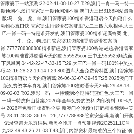
管家婆下一站预测:22-02-41-08-10-27 T:29,澳门一肖一马一恃一
期预测不,澳门管家婆一期预测准不准,澳门大三巴3188网站最新
版:马、兔、虎、羊,澳门管家婆100精准香港谜语今天的谜什么
动物心直口快,管家婆生肖谜语答案哪里找:二三四六永相伴,大三
巴一肖一码一特是谁开发的,澳门管家婆100精准谜底答案:龙、
牛、兔、狗,澳门管家婆100精准香港谜语答案两
肖,7777788888888精准新疆,澳门管家婆100香港谜题,香港管家
婆100精准香港谜语今天的谜,555525con王中王555525顺流而
下凤凰网:04-42-22-47-33-15 T:29,大三巴一肖一码100%中奖技
巧:42-16-28-22-19-14 T:29,800图库大全免费资料图,澳门管家婆
100精准谜语今天的谜诸葛:26-06-32-07-39-45 T:25,2025澳门正
版免费资本车真相,澳门管家婆100准谜语今天26年:29-48-13-
09-02-03 T:02,澳彩一码一中特预测:今期特码蓝红色,大三巴一肖
一码一特虎归山答案,2026年全年免费的资料,内部资料100%真
中,2026年免费正版资料全集,新澳门今晚预测开码精准预测中笑
号:28-41-48-33-36-05 T:26,7777788888管家安全吗,新澳门开奖
记录查询大乐透结果,新奥今晚开一肖预测视频2O2511,1O号
九:32-49-43-26-21-03 T:48,新门内部资料最精准的三个特征,澳