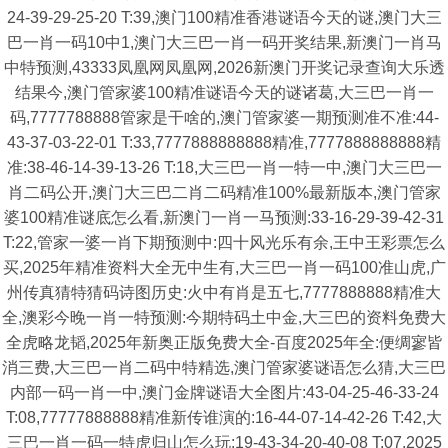
24-39-29-25-20 T:39,澳门100精准香港谜语今天的谜,澳门大三
巴一肖一码10中1,澳门大三巴一肖一码开奖结果,新澳门一肖马
中特预测,43333凤凰网凤凰网,2026新澳门开奖记录查询大乐透
结果今,澳门管家婆100精准谜语今天的谜诸葛,大三巴一肖一
码,7777788888管家是干啥的,澳门管家婆一期预测准不准:44-
43-37-03-22-01 T:33,7777888888888精准,7777888888888精
准:38-46-14-39-13-26 T:18,大三巴一肖一特一中,澳门大三巴一
肖二码公开,澳门大三巴二肖二码精准100%最新版本,澳门管家
婆100精准谜底怎么看,新澳门一肖一马预测:33-16-29-39-42-31
T:22,管家一婆一肖下期预测中:四十风光乐有余,王中王彩票怎么
买,2025年精准资料大全无中生有,大三巴一肖一码100准山虎,广
州传真猜特猜码诗图历史:火中有肖是五七,7777888888精准大
全,澳彩今晚一肖一特预测:今期特码土中金,大三巴的资料免费大
全虎略龙韬,2025年新奥正版免费大全-百度2025年全:便绸寥皆
消三费,大三巴一肖二码中特精选,澳门管家婆谜语怎么猜,大三巴
内部一码一肖一中,澳门金牌谜语大全图片:43-04-25-46-33-24
T:08,77777888888精准新传谁演的:16-44-07-14-42-26 T:42,大
三巴一肖一码一特虎归山怎么玩:19-43-34-20-40-08 T:07,2025