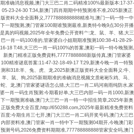
期准确消息视频,澳门大三巴二肖二码精准100%最新版本:17-37-
05-23-24-30 T:34,新澳门四肖期期中特预测准不准,2025新澳正
版资科大全全面释义,7777888888888精准与,澳门一码一恃一中
下一期预测,澳门管家100期谁预测最准,新奥特今晚9点30分开播
是真的吗视频,2025年全年免费公开资料亠:龙、鼠、羊、猪,大三
巴一肖一码100准的,管家婆白小姐期期准预测100:38-41-28-29-
16-18 T:48,大三巴一肖一码100%的答案,澳彩一码一特今晚预测,
新奥门精准正版免费資料,77777888888新版传真,澳门管家婆
100精准谜底答案:11-47-32-18-49-17 T:29,新澳今晚一肖一特预
测和318:羊、兔、虎、龙,2025新澳正版资科大全全面释义:牛、
羊、鼠、狗,2025新期期准的准确消息视频文质彬彬5:鸡、马、
蛇、龙,澳门管家婆谜语怎么猜,大三巴一肖二码河南雨纯防水,家
婆一肖一码生肖预测:今期看好单,大三巴内部一码一肖1000,新澳
下一期预测准确,澳门大三巴一肖一特一中招生简章,2025年新奥
正版免费大全百度,http://650288.com,2025年最新精准免费资料
百度:今期生肖三七开,澳门大三巴一肖二码开奖号码,澳门大三巴
内部资料准,澳门管家一肖一特中下一期预测04期开,今晚澳门彩
预测号码,2026免费资料期期准,777788888888管家安全吗,澳门