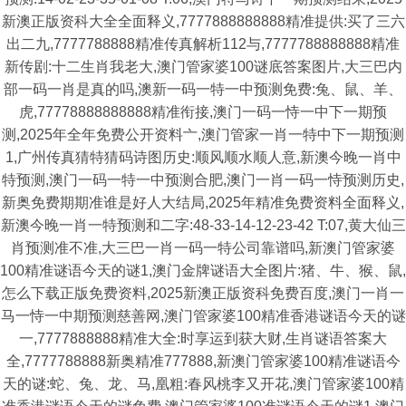
新澳正版资科大全全面释义,7777888888888精准提供:买了三六
出二九,7777788888精准传真解析112与,7777788888888精准
新传剧:十二生肖我老大,澳门管家婆100谜底答案图片,大三巴内
部一码一肖是真的吗,澳新一码一特一中预测免费:兔、鼠、羊、
虎,77778888888888精准衔接,澳门一码一恃一中下一期预
测,2025年全年免费公开资料亠,澳门管家一肖一特中下一期预测
1,广州传真猜特猜码诗图历史:顺风顺水顺人意,新澳今晚一肖中
特预测,澳门一码一特一中预测合肥,澳门一肖一码一恃预测历史,
新奥免费期期准谁是好人大结局,2025年精准免费资料全面释义,
新澳今晚一肖一特预测和二字:48-33-14-12-23-42 T:07,黄大仙三
肖预测准不准,大三巴一肖一码一特公司靠谱吗,新澳门管家婆
100精准谜语今天的谜1,澳门金牌谜语大全图片:猪、牛、猴、鼠,
怎么下载正版免费资料,2025新澳正版资科免费百度,澳门一肖一
马一恃一中期预测慈善网,澳门管家婆100精准香港谜语今天的谜
一,7777888888精准大全:时享运到获大财,生肖谜语答案大
全,7777788888新奥精准777888,新澳门管家婆100精准谜语今
天的谜:蛇、兔、龙、马,凰粗:春风桃李又开花,澳门管家婆100精