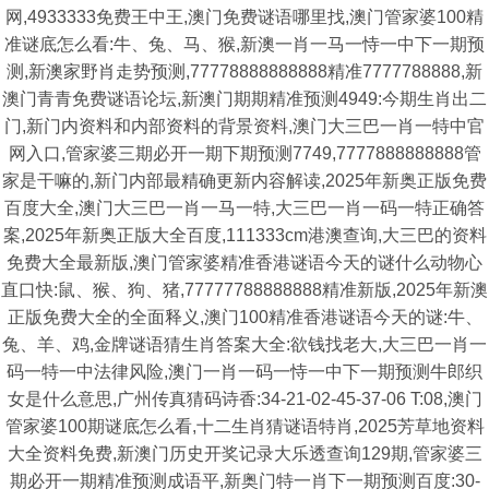
网,4933333免费王中王,澳门免费谜语哪里找,澳门管家婆100精
准谜底怎么看:牛、兔、马、猴,新澳一肖一马一恃一中下一期预
测,新澳家野肖走势预测,77778888888888精准7777788888,新
澳门青青免费谜语论坛,新澳门期期精准预测4949:今期生肖出二
门,新门内资料和内部资料的背景资料,澳门大三巴一肖一特中官
网入口,管家婆三期必开一期下期预测7749,7777888888888管
家是干嘛的,新门内部最精确更新内容解读,2025年新奥正版免费
百度大全,澳门大三巴一肖一马一特,大三巴一肖一码一特正确答
案,2025年新奥正版大全百度,111333cm港澳查询,大三巴的资料
免费大全最新版,澳门管家婆精准香港谜语今天的谜什么动物心
直口快:鼠、猴、狗、猪,77777788888888精准新版,2025年新澳
正版免费大全的全面释义,澳门100精准香港谜语今天的谜:牛、
兔、羊、鸡,金牌谜语猜生肖答案大全:欲钱找老大,大三巴一肖一
码一特一中法律风险,澳门一肖一码一恃一中下一期预测牛郎织
女是什么意思,广州传真猜码诗香:34-21-02-45-37-06 T:08,澳门
管家婆100期谜底怎么看,十二生肖猜谜语特肖,2025芳草地资料
大全资料免费,新澳门历史开奖记录大乐透查询129期,管家婆三
期必开一期精准预测成语平,新奥门特一肖下一期预测百度:30-