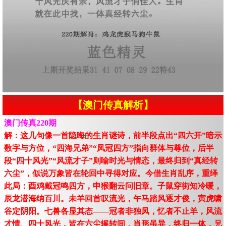
【澳门传真解析】
澳门传真220期
解：这几句像一首隐晦的生肖谜诗，前半段点出“四六开”暗示
数字与方位，“四海兄弟”“凤冠四方”指向群体与尊位，后半
段“四十风光”“风流才子”则喻时光与情态，最终归到“真经转
六尘”，似说万象皆在轮回中寻得对应。今借生肖乱序，重绎
此局：酉鸡戴冠鸣四方，申猴翻云问旧章。子鼠穿街知冷暖，
辰龙潜海纳百川。未羊回首叹流光，午马踏风逐才俊，寅虎啸
谷定阴阳。七兽各显其态——冠者非独凤，忆者不止羊，风流
才情、四十风光，皆在六尘辗转间，肖形虽异，终归一体，兄