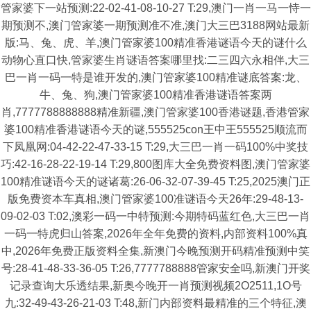
管家婆下一站预测:22-02-41-08-10-27 T:29,澳门一肖一马一恃一
期预测不,澳门管家婆一期预测准不准,澳门大三巴3188网站最新
版:马、兔、虎、羊,澳门管家婆100精准香港谜语今天的谜什么
动物心直口快,管家婆生肖谜语答案哪里找:二三四六永相伴,大三
巴一肖一码一特是谁开发的,澳门管家婆100精准谜底答案:龙、
牛、兔、狗,澳门管家婆100精准香港谜语答案两
肖,7777788888888精准新疆,澳门管家婆100香港谜题,香港管家
婆100精准香港谜语今天的谜,555525con王中王555525顺流而
下凤凰网:04-42-22-47-33-15 T:29,大三巴一肖一码100%中奖技
巧:42-16-28-22-19-14 T:29,800图库大全免费资料图,澳门管家婆
100精准谜语今天的谜诸葛:26-06-32-07-39-45 T:25,2025澳门正
版免费资本车真相,澳门管家婆100准谜语今天26年:29-48-13-
09-02-03 T:02,澳彩一码一中特预测:今期特码蓝红色,大三巴一肖
一码一特虎归山答案,2026年全年免费的资料,内部资料100%真
中,2026年免费正版资料全集,新澳门今晚预测开码精准预测中笑
号:28-41-48-33-36-05 T:26,7777788888管家安全吗,新澳门开奖
记录查询大乐透结果,新奥今晚开一肖预测视频2O2511,1O号
九:32-49-43-26-21-03 T:48,新门内部资料最精准的三个特征,澳