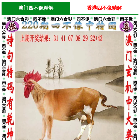
澳门四不像精解
香港四不像精解