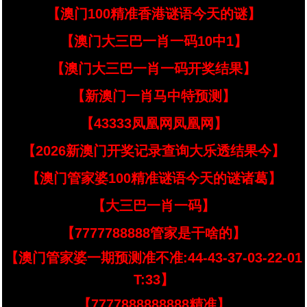
【澳门100精准香港谜语今天的谜】
【澳门大三巴一肖一码10中1】
【澳门大三巴一肖一码开奖结果】
【新澳门一肖马中特预测】
【43333凤凰网凤凰网】
【2026新澳门开奖记录查询大乐透结果今】
【澳门管家婆100精准谜语今天的谜诸葛】
【大三巴一肖一码】
【7777788888管家是干啥的】
【澳门管家婆一期预测准不准:44-43-37-03-22-01
T:33】
【7777888888888精准】