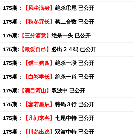
175期：
【风尘满身】
绝杀①尾 已公开
175期：
【秋冬冗长】
禁二合数 已公开
175期:
【三分酒意】
绝杀一头 已公开
175期:
【最爱自己】
必出２４码 已公开
175期：
【猫三狗四】
绝杀一段 已公开
175期：
【白衫学长】
绝杀一肖 已公开
175期:
【满目河山】
双波中 已公开
175期：
【寥若星辰】
特码３行 已公开
175期：
【凡间来客】
七尾中特 已公开
175期：
【川岛出逃】
双波中特 已公开