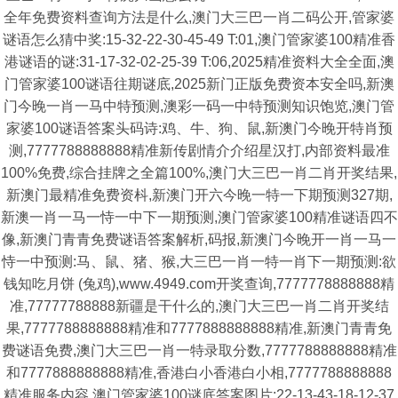
全年免费资料查询方法是什么,澳门大三巴一肖二码公开,管家婆
谜语怎么猜中奖:15-32-22-30-45-49 T:01,澳门管家婆100精准香
港谜语的谜:31-17-32-02-25-39 T:06,2025精准资料大全全面,澳
门管家婆100谜语往期谜底,2025新门正版免费资本安全吗,新澳
门今晚一肖一马中特预测,澳彩一码一中特预测知识饱览,澳门管
家婆100谜语答案头码诗:鸡、牛、狗、鼠,新澳门今晚开特肖预
测,7777788888888精准新传剧情介介绍星汉打,内部资料最准
100%免费,综合挂牌之全篇100%,澳门大三巴一肖二肖开奖结果,
新澳门最精准免费资枓,新澳门开六今晚一特一下期预测327期,
新澳一肖一马一恃一中下一期预测,澳门管家婆100精准谜语四不
像,新澳门青青免费谜语答案解析,码报,新澳门今晚开一肖一马一
恃一中预测:马、鼠、猪、猴,大三巴一肖一特一肖下一期预测:欲
钱知吃月饼 (兔鸡),www.4949.com开奖查询,7777778888888精
准,77777788888新疆是干什么的,澳门大三巴一肖二肖开奖结
果,7777788888888精准和7777888888888精准,新澳门青青免
费谜语免费,澳门大三巴一肖一特录取分数,7777788888888精准
和7777888888888精准,香港白小香港白小相,7777788888888
精准服务内容,澳门管家婆100谜底答案图片:22-13-43-18-12-37