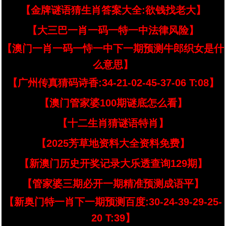
【金牌谜语猜生肖答案大全:欲钱找老大】
【大三巴一肖一码一特一中法律风险】
【澳门一肖一码一恃一中下一期预测牛郎织女是什
么意思】
【广州传真猜码诗香:34-21-02-45-37-06 T:08】
【澳门管家婆100期谜底怎么看】
【十二生肖猜谜语特肖】
【2025芳草地资料大全资料免费】
【新澳门历史开奖记录大乐透查询129期】
【管家婆三期必开一期精准预测成语平】
【新奥门特一肖下一期预测百度:30-24-39-29-25-
20 T:39】