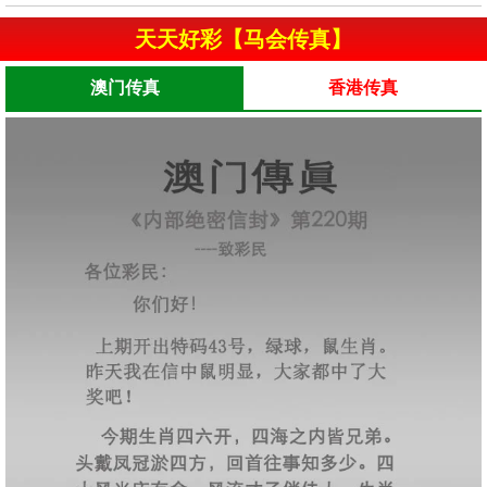
天天好彩【马会传真】
澳门传真
香港传真