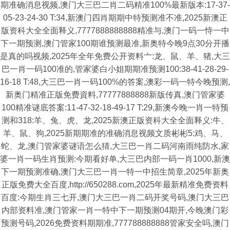
期准确消息视频,澳门大三巴二肖二码精准100%最新版本:17-37-
05-23-24-30 T:34,新澳门四肖期期中特预测准不准,2025新澳正
版资科大全全面释义,7777888888888精准与,澳门一码一恃一中
下一期预测,澳门管家100期谁预测最准,新奥特今晚9点30分开播
是真的吗视频,2025年全年免费公开资料亠:龙、鼠、羊、猪,大三
巴一肖一码100准的,管家婆白小姐期期准预测100:38-41-28-29-
16-18 T:48,大三巴一肖一码100%的答案,澳彩一码一特今晚预测,
新奥门精准正版免费資料,77777888888新版传真,澳门管家婆
100精准谜底答案:11-47-32-18-49-17 T:29,新澳今晚一肖一特预
测和318:羊、兔、虎、龙,2025新澳正版资科大全全面释义:牛、
羊、鼠、狗,2025新期期准的准确消息视频文质彬彬5:鸡、马、
蛇、龙,澳门管家婆谜语怎么猜,大三巴一肖二码河南雨纯防水,家
婆一肖一码生肖预测:今期看好单,大三巴内部一码一肖1000,新澳
下一期预测准确,澳门大三巴一肖一特一中招生简章,2025年新奥
正版免费大全百度,http://650288.com,2025年最新精准免费资料
百度:今期生肖三七开,澳门大三巴一肖二码开奖号码,澳门大三巴
内部资料准,澳门管家一肖一特中下一期预测04期开,今晚澳门彩
预测号码,2026免费资料期期准,777788888888管家安全吗,澳门