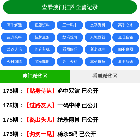
查看澳门挂牌全篇记录
高手解迷
正版资料
三十码中
文字资料
高手心水
蓝月亮料
挂牌全篇
数码挂牌
东城西就
金旺信箱
曾道人信
跑狗玄机
看图解码
新老藏宝
四不像图
今日闲情
管家婆图
高手资料
本站推荐
看图解码
澳门精华区
香港精华区
175期：
【贴身侍从】
必中双波 已公开
175期：
【过路友人】
一码中特 已公开
175期：
【熬出头儿】
绝杀两肖 已公开
175期：
【匆匆一见】
稳杀5码 已公开