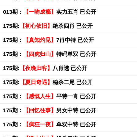
013期：
【一吻成瘾】
实力五肖 已公开
175期:
【初心依旧】
绝杀四肖 已公开
175期：
【真知灼见】
7肖中特 已公开
175期：
【四虎归山】
特码单双 已公开
175期:
【夜晚归客】
八肖选 已公开
175期:
【夏日奇遇】
稳杀二尾 已公开
175期：
【感慨人生】
平特一肖 已公开
175期：
【回忆往事】
男女中特 已公开
175期：
【疯狂一夜】
单双中特 已公开