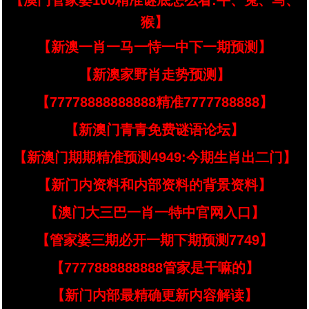
【澳门管家婆100精准谜底怎么看:牛、兔、马、
猴】
【新澳一肖一马一恃一中下一期预测】
【新澳家野肖走势预测】
【77778888888888精准7777788888】
【新澳门青青免费谜语论坛】
【新澳门期期精准预测4949:今期生肖出二门】
【新门内资料和内部资料的背景资料】
【澳门大三巴一肖一特中官网入口】
【管家婆三期必开一期下期预测7749】
【7777888888888管家是干嘛的】
【新门内部最精确更新内容解读】