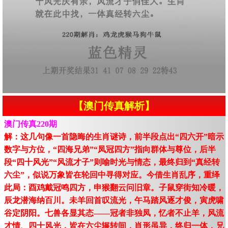
【澳门传真解析】
澳门传真220期
解：这几句像一首隐晦的生肖谜诗，前半段点出“四六开”暗示
数字与方位，“四海兄弟”“凤冠四方”指向群体与尊位，后半
段“四十风光”“风流才子”则喻时光与情态，最终归到“真经转
六尘”，似说万象皆在轮回中寻得对应。今借生肖乱序，重绎
此局：酉鸡戴冠鸣四方，申猴翻云问旧章。子鼠穿街知冷暖，
辰龙潜海纳百川。未羊回首叹流光，午马踏风逐才俊，寅虎啸
谷定阴阳。七兽各显其态——冠者非独凤，忆者不止羊，风流
才情、四十风光，皆在六尘辗转间，肖形虽异，终归一体，兄