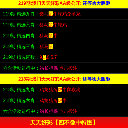
219期:澳门天天好彩AA级公开;
还等啥大胆砸
219期:精选九肖：
猪马
鼠
牛蛇鸡兔羊龙
219期:精选六肖：
猪马
鼠
牛蛇鸡
219期:精选四肖：
猪马
鼠
牛
219期:精选三肖：
猪马
鼠
219期:精选尾数：
9.
3
.8.5.7
六合活动进行中：
站长担保
点击投注
218期:澳门天天好彩AA级公开;
还等啥大胆砸
218期:精选九肖：
鸡龙猪兔
虎
牛鼠猴狗
218期:精选六肖：
鸡龙猪兔
虎
牛
六合活动进行中：
站长担保
点击投注
天天好彩【四不像中特图】