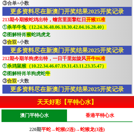
③合单+小数
更多资料尽在新澳门开奖结果2025开奖记录
213期今期猴蛇鸡出特，蟾宫里面擎红日
开猴35准
①
杀羊牛兔（12.24.36.48.06.18.30.42.04.16.28.40）
②图解特肖
猴
蛇鸡虎龙
③
合双
+小数
更多资料尽在新澳门开奖结果2025开奖记录
212期今期羊狗虎出特，一日千里如旋风
开牛06准
①
杀鸡鼠猴（10.22.34.46.07.19.31.43.11.23.35.47）
②图解特肖羊狗虎蛇
牛
③
合双
+大数
更多资料尽在新澳门开奖结果2025开奖记录
天天好彩【平特心水】
澳门平特心水
香港平特心水
220期
平蛇→蛇猴(2连)→蛇猴龙(3连)