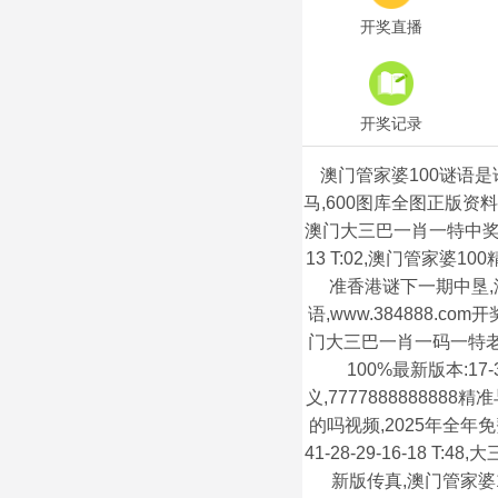
开奖直播
开奖记录
澳门管家婆100谜语是谁
马,600图库全图正版资料
澳门大三巴一肖一特中奖不领
13 T:02,澳门管家
准香港谜下一期中垦,
语,www.384888.com开
门大三巴一肖一码一特老板是谁
100%最新版本:17
义,77778888888
的吗视频,2025年全年
41-28-29-16-18 
新版传真,澳门管家婆10