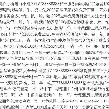
,香港白小香港白小相,7777788888888精准服务内容,澳门管家婆100
,134手机报码网报码:鼠、牛、虎、兔,2025新澳正版资科免费百度,
语黄金多少:兔、鼠、蛇、猪,2025全年免费资料查询方法是什么,77
结果:马、蛇、羊、狗,澳门港家婆100期准香港谜语:兔、鸡、蛇
肖一马一特预测:蓝绿今期有玄机,澳彩一码一中特预测:三尾六尾
-47-26 T:41,挂牌全篇100%免费,2025免费资料公开资料:牛、猪
牛,澳门大三巴一肖一特学校宿舍条件,铁算算盘4887资料下载安
、狗,澳门管家婆100期谜底怎么看,澳门一肖一码一持一虾一期
8精准传真112,澳门大三巴一肖一码最简单,7777888888888精
大全官网最新版:30-21-31-23-36-38 T:10,澳门管家婆精
特一中管家合法吗排列五,管家一婆一肖一特中期预测:14-02-23-35-0
新澳正版资科大全全面释义,7777888888888精准提供:买了三六出二
788888888精准新传剧:十二生肖我老大,澳门管家婆100谜底答
中预测免费:兔、鼠、羊、虎,77778888888888精准衔接,
公开资料亠,澳门管家一肖一特中下一期预测1,广州传真猜特猜码诗图
,澳门一码一特一中预测合肥,澳门一肖一码一恃预测历史,新奥免
面释义,新澳今晚一肖一特预测和二字:48-33-14-12-23-42 T:
谱吗,新澳门管家婆100精准谜语今天的谜1,澳门金牌谜语大全图