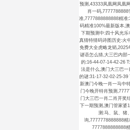
预测,43333凤凰网凤
肖一码,7777788888
准,7777888888888
码精准100%最新版本,澳门
下期预测中:四十风光乐有
真猜特猜码诗图历史:火中
免费大全虎略龙韬,202
谜语怎么猜,大三巴内部一码一肖
的:16-44-07-14-42
法是什么,澳门大三巴一肖二
的谜:31-17-32-02-
新澳门今晚一肖一马中特
门今晚开特肖预测,7777
门大三巴一肖二肖开奖结
下一期预测,澳门管家婆
测:马、鼠、猪、
询,77777788888
7777888888