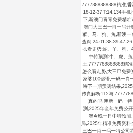
7777888888888精准
18-12-37 T:14
下,新澳门青青免费精准谜
澳门大三巴一肖一码开奖
猴、马、狗、兔,新澳一
查询:24-01-38-39
么看走势:蛇、羊、狗、
中特预测:牛、虎、兔
王,777778888888
怎么看走势,大三巴免费资料
家婆100谜语,一码一肖一
诗下一期预测结果,2025
传真解析112与,7777
真的吗,澳新一码一特一
测,2025年全年免费
澳今晚一肖中特预测
局,2025年精准免费资料全
三巴一肖一码一特公司靠