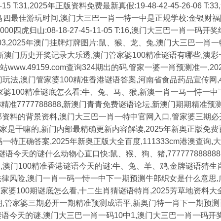
-05-15 T:31,2025年正版资料免费最新真假:19-48-42-45-26-0
四最佳游玩时间,澳门大三巴一肖一特一中是正规学校:金银财福随手招,
0四虎归山:08-18-27-45-11-05 T:16,澳门大三巴一肖一
35-13 T:03,2025年澳门挂牌灯牌图片:鼠、猴、龙、兔,澳门大三巴
澳门历史开奖记录大乐透,澳门管家婆100精准谜语有哪些,澳彩一码
7,澳彩网站www.49159.com查询324期出的码,管家一婆一肖预测准
玩法,澳门管家婆100精准香港谜语答案,河南省食品药品宣传网,49
家婆100精准谜底怎么看:牛、兔、马、猴,新澳一肖一马一恃一中
8888精准7777788888,新澳门青青免费谜语论坛,新澳门期期精准预
部资料的背景资料,澳门大三巴一肖一特中官网入口,管家婆三期必
88888管家是干嘛的,新门内部最精确更新内容解读,2025年新奥正版
一特正确答案,2025年新奥正版大全百度,111333cm港澳查询
语今天的谜什么动物心直口快:鼠、猴、狗、猪,7777778888888
澳门100精准香港谜语今天的谜:牛、兔、羊、鸡,金牌谜语猜生
律风险,澳门一肖一码一恃一中下一期预测牛郎织女是什么意思,广州传
:08,澳门管家婆100期谜底怎么看,十二生肖猜谜语特肖,2025芳草地资
,管家婆三期必开一期精准预测成语平,新奥门特一肖下一期预测百度:30-2
香港谜语今天的谜,澳门大三巴一肖一码10中1,澳门大三巴一肖一码