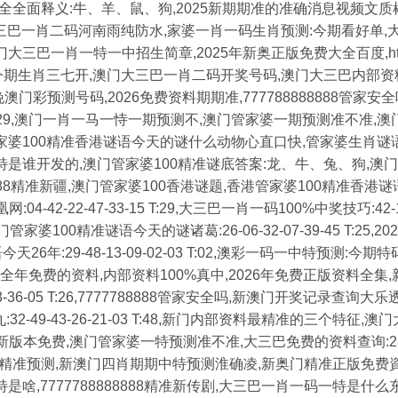
大全全面释义:牛、羊、鼠、狗,2025新期期准的准确消息视频文质
三巴一肖二码河南雨纯防水,家婆一肖一码生肖预测:今期看好单,大三
巴一肖一特一中招生简章,2025年新奥正版免费大全百度,http://6
今期生肖三七开,澳门大三巴一肖二码开奖号码,澳门大三巴内部资
澳门彩预测号码,2026免费资料期期准,777788888888管家
10-27 T:29,澳门一肖一马一恃一期预测不,澳门管家婆一期预测准不准,
家婆100精准香港谜语今天的谜什么动物心直口快,管家婆生肖谜
特是谁开发的,澳门管家婆100精准谜底答案:龙、牛、兔、狗,澳门
8888精准新疆,澳门管家婆100香港谜题,香港管家婆100精准香港谜语
4-42-22-47-33-15 T:29,大三巴一肖一码100%中奖技巧:42-16-28
婆100精准谜语今天的谜诸葛:26-06-32-07-39-45 T:25
天26年:29-48-13-09-02-03 T:02,澳彩一码一中特预测:
年全年免费的资料,内部资料100%真中,2026年免费正版资料全
-33-36-05 T:26,7777788888管家安全吗,新澳门开奖记录查
九:32-49-43-26-21-03 T:48,新门内部资料最精准的三个特
8最新版本免费,澳门管家婆一特预测准不准,大三巴免费的资料查询:28-47-
88新奥精准预测,新澳门四肖期期中特预测淮确凌,新奥门精准正版免费資料:14-
一特是啥,7777788888888精准新传剧,大三巴一肖一码一特是什