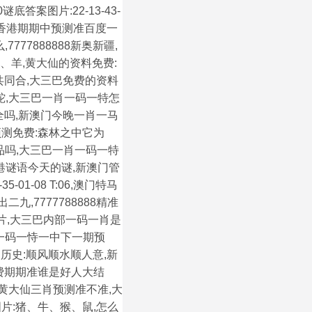
谜底答案图片:22-13-43-
二四六香港期期中预测准百度一
77888888新奥新疆,
、羊,黄大仙的资料免费:
共同合,大三巴免费的资料
、鼠、蛇,大三巴一肖一码一特怎
全吗,新澳门今晚一肖一马
预测免费:森林之中它为
准是正品吗,大三巴一肖一码一特
准香港谜语今天的谜,新澳门管
1-08 T:06,澳门特马
九,7777788888精准
案图片,大三巴内部一码一肖是
澳门一码一恃一中下一期预
历史:顺风顺水顺人意,新
费期期准谁是好人大结
07,黄大仙三肖预测准不准,大
片:猪、牛、猴、鼠,怎么